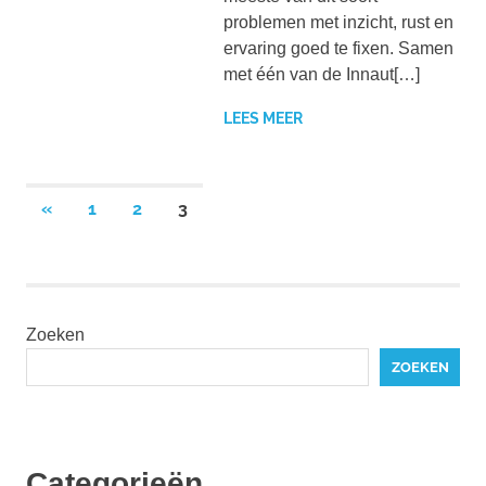
problemen met inzicht, rust en
ervaring goed te fixen. Samen
met één van de Innaut[…]
LEES MEER
Berichten
VORIGE
«
1
2
3
BERICHTEN
paginering
Zoeken
ZOEKEN
Categorieën