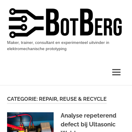
Ga
naar
de
inhoud
Maker, trainer, consultant en experimenteel uitvinder in
BotBerg
elektromechanische prototyping
MENU
CATEGORIE:
REPAIR, REUSE & RECYCLE
Analyse repeterend
defect bij Ultasonic