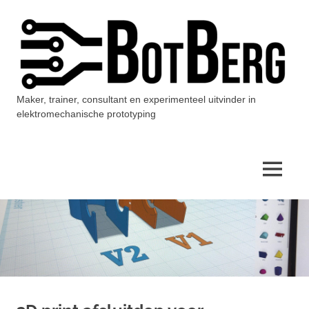
Ga
naar
de
inhoud
Maker, trainer, consultant en experimenteel uitvinder in
BotBerg
elektromechanische prototyping
MENU