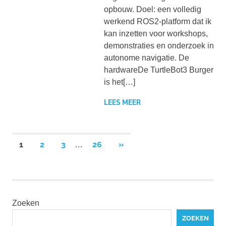
opbouw. Doel: een volledig
werkend ROS2-platform dat ik
kan inzetten voor workshops,
demonstraties en onderzoek in
autonome navigatie. De
hardwareDe TurtleBot3 Burger
is het[…]
LEES MEER
Berichten
VOLGENDE
1
2
3
26
»
…
BERICHTEN
paginering
Zoeken
ZOEKEN