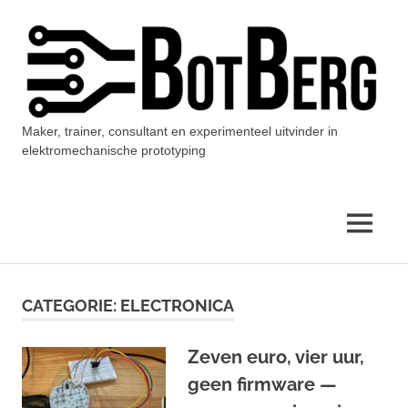
Ga
naar
de
inhoud
Maker, trainer, consultant en experimenteel uitvinder in
BotBerg
elektromechanische prototyping
MENU
CATEGORIE:
ELECTRONICA
Zeven euro, vier uur,
geen firmware —