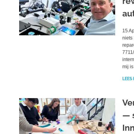
re
au
15 Ap
niets
repar
7711/
inter
mij i
LEES
Ve
— 
In