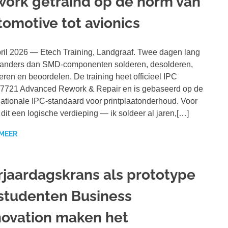
work getraind op de norm van
tomotive tot avionics
ril 2026 — Etech Training, Landgraaf. Twee dagen lang
 anders dan SMD-componenten solderen, desolderen,
eren en beoordelen. De training heet officieel IPC
7721 Advanced Rework & Repair en is gebaseerd op de
nationale IPC-standaard voor printplaatonderhoud. Voor
s dit een logische verdieping — ik soldeer al jaren,[…]
 MEER
rjaardagskrans als prototype
studenten Business
novation maken het