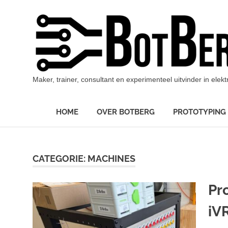
Ga
naar
de
inhoud
Maker, trainer, consultant en experimenteel uitvinder in ele
HOME
OVER BOTBERG
PROTOTYPING
CATEGORIE:
MACHINES
Pr
iV