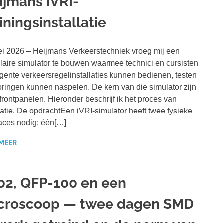
ijmans iVRI-
iningsinstallatie
i 2026 – Heijmans Verkeerstechniek vroeg mij een
aire simulator te bouwen waarmee technici en cursisten
ligente verkeersregelinstallaties kunnen bedienen, testen
oringen kunnen naspelen. De kern van die simulator zijn
frontpanelen. Hieronder beschrijf ik het proces van
satie. De opdrachtEen iVRI-simulator heeft twee fysieke
faces nodig: één[…]
 MEER
02, QFP-100 en een
croscoop — twee dagen SMD