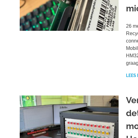
mi
26 me
Recyc
conne
Mobil
HM320
graag
LEES
Ve
de
mo