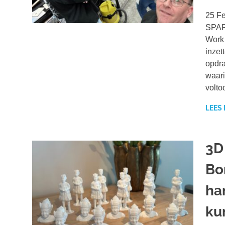
25 Fe
SPARK
Work 
inzet
opdra
waari
volto
LEES
3D
Bo
ha
ku