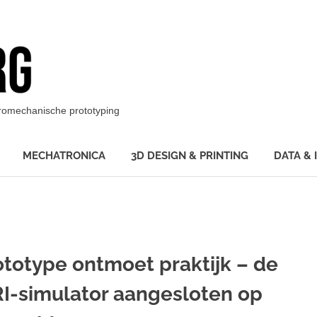
BotBerg
ktromechanische prototyping
MECHATRONICA
3D DESIGN & PRINTING
DATA & 
ototype ontmoet praktijk – de
RI-simulator aangesloten op