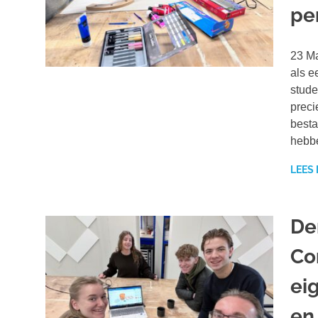
pe
23 Ma
als e
stude
preci
besta
hebbe
LEES
De
Co
ei
en