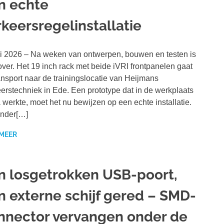
n echte
rkeersregelinstallatie
i 2026 – Na weken van ontwerpen, bouwen en testen is
over. Het 19 inch rack met beide iVRI frontpanelen gaat
ansport naar de trainingslocatie van Heijmans
erstechniek in Ede. Een prototype dat in de werkplaats
 werkte, moet het nu bewijzen op een echte installatie.
onder[…]
 MEER
n losgetrokken USB-poort,
n externe schijf gered – SMD-
nnector vervangen onder de