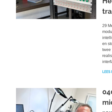
He
tra
29 Me
modul
intel
en st
twee 
reali
inter
LEES
04
mi