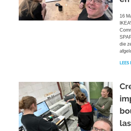
16 Ma
IKEAV
Comm
SPAR
die z
afge
LEES
Cr
im
bo
la