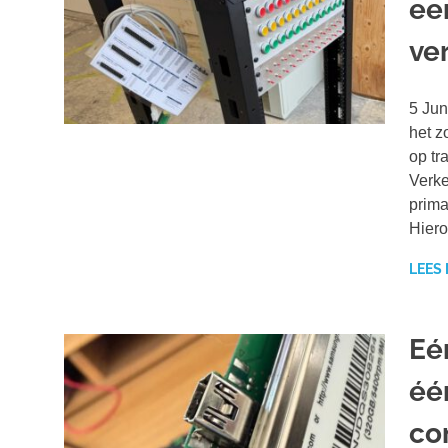
ee
ve
5 Jun
het z
op tr
Verke
prima
Hier
LEES
Eé
éé
co