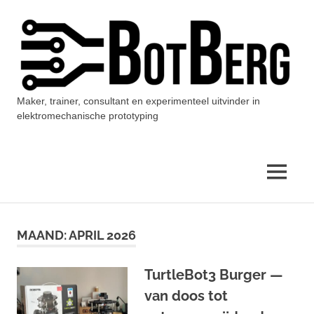
Ga
naar
de
inhoud
Maker, trainer, consultant en experimenteel uitvinder in
BotBerg
elektromechanische prototyping
MENU
MAAND:
APRIL 2026
TurtleBot3 Burger —
van doos tot