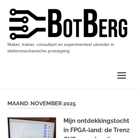
Ga
naar
de
inhoud
Maker, trainer, consultant en experimenteel uitvinder in
BotBerg
elektromechanische prototyping
MENU
MAAND:
NOVEMBER 2025
Mijn ontdekkingstocht
in FPGA-land: de Trenz