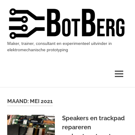
Ga
naar
de
inhoud
Maker, trainer, consultant en experimenteel uitvinder in
BotBerg
elektromechanische prototyping
MENU
MAAND:
MEI 2021
Speakers en trackpad
repareren