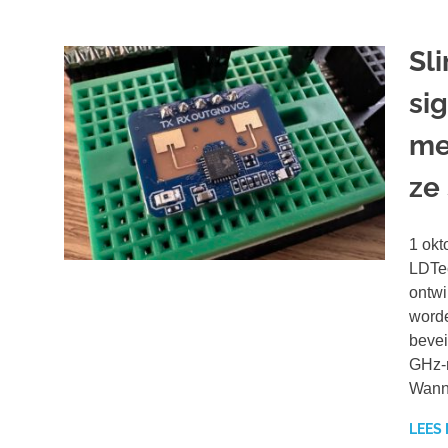
Sl
si
me
ze 
1 okt
LDTec
ontwi
worde
bevei
GHz-r
Wanne
LEES