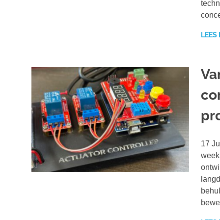
techn
conce
LEES
Va
co
pr
17 Ju
week 
ontwi
langd
behul
beweg