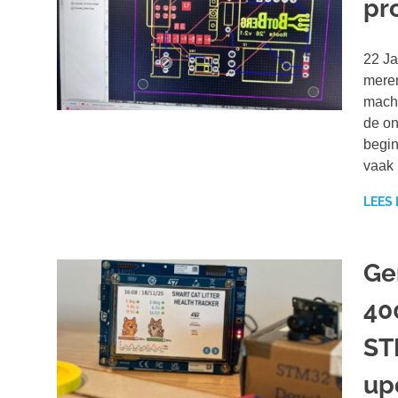
pro
22 Ja
meren
machi
de on
begin
vaak 
LEES
Ge
40
ST
up