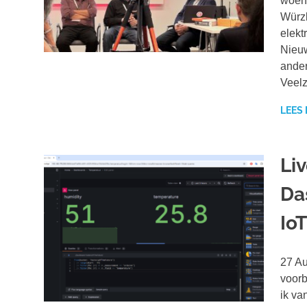
woens
Würzb
elekt
Nieuw
ander
Veelz
LEES
Li
Da
Io
27 Au
voorb
ik va