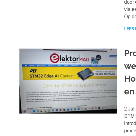
door 
via e
Op de
LEES
Pr
we
Ho
en
2 Jul
STMic
intro
proce