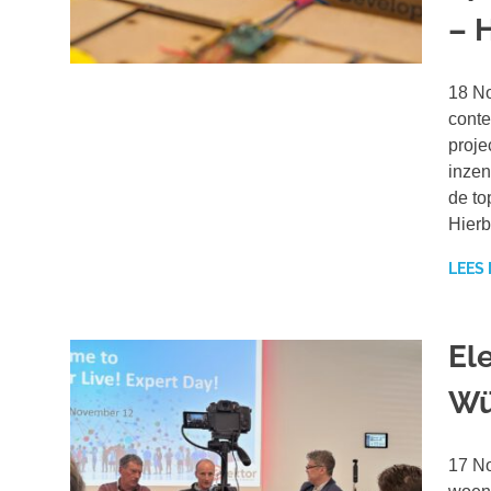
– 
18 N
conte
proje
inzen
de to
Hierb
LEES
El
Wü
17 No