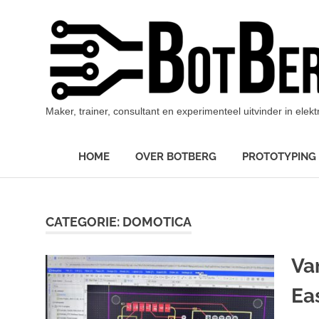
Ga
naar
de
inhoud
Maker, trainer, consultant en experimenteel uitvinder in ele
HOME
OVER BOTBERG
PROTOTYPING
CATEGORIE:
DOMOTICA
Va
Ea