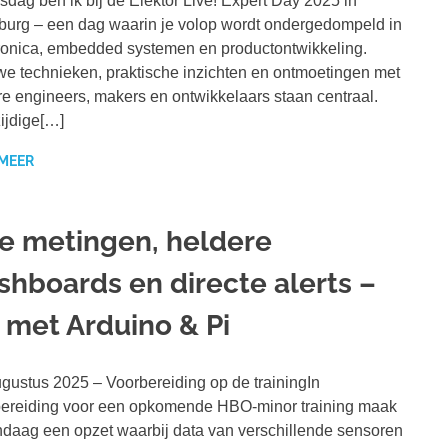
dag ben ik bij de Elektor Live! Expert Day 2025 in
urg – een dag waarin je volop wordt ondergedompeld in
ronica, embedded systemen en productontwikkeling.
e technieken, praktische inzichten en ontmoetingen met
e engineers, makers en ontwikkelaars staan centraal.
ijdige[…]
 MEER
ve metingen, heldere
shboards en directe alerts –
T met Arduino & Pi
gustus 2025 – Voorbereiding op de trainingIn
ereiding voor een opkomende HBO-minor training maak
ndaag een opzet waarbij data van verschillende sensoren