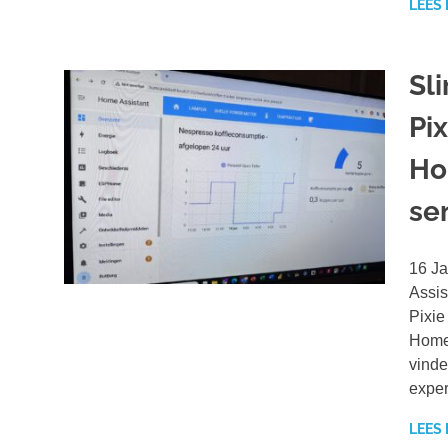
LEES
Sl
Pi
Ho
se
16 Ja
Assis
Pixie
Home 
vinde
exper
LEES