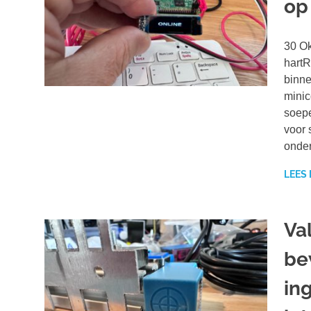
op
30 Ok
hartR
binne
minic
soepe
voor 
onder
LEES
Va
be
in