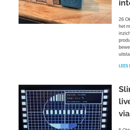
in
26 Ok
het m
inzic
produ
beweg
uitsl
LEES
Sl
li
vi