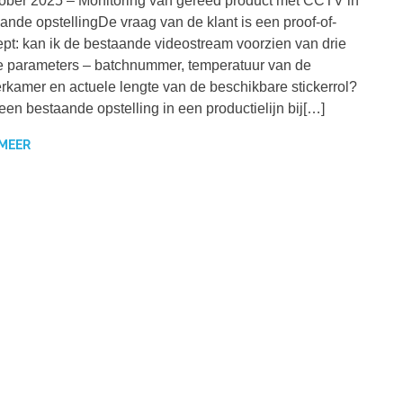
ober 2025 – Monitoring van gereed product met CCTV in
ande opstellingDe vraag van de klant is een proof-of-
pt: kan ik de bestaande videostream voorzien van drie
e parameters – batchnummer, temperatuur van de
erkamer en actuele lengte van de beschikbare stickerrol?
een bestaande opstelling in een productielijn bij[…]
 MEER