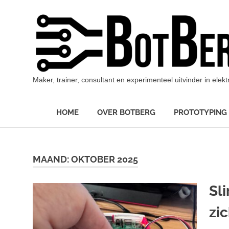
Ga
naar
de
inhoud
Maker, trainer, consultant en experimenteel uitvinder in ele
HOME
OVER BOTBERG
PROTOTYPING
MAAND:
OKTOBER 2025
Sli
zi