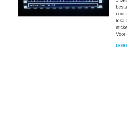
5 Okt
besta
conce
lokal
stick
Voor 
LEES