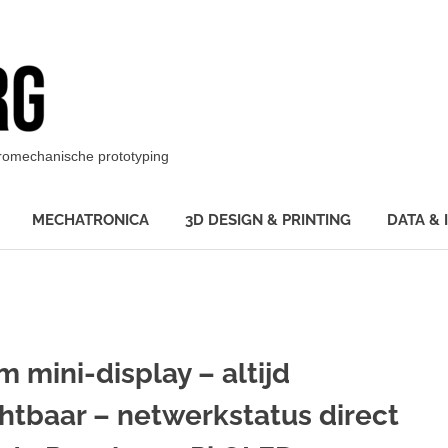
BotBerg
ktromechanische prototyping
MECHATRONICA
3D DESIGN & PRINTING
DATA & 
m mini-display – altijd
chtbaar – netwerkstatus direct