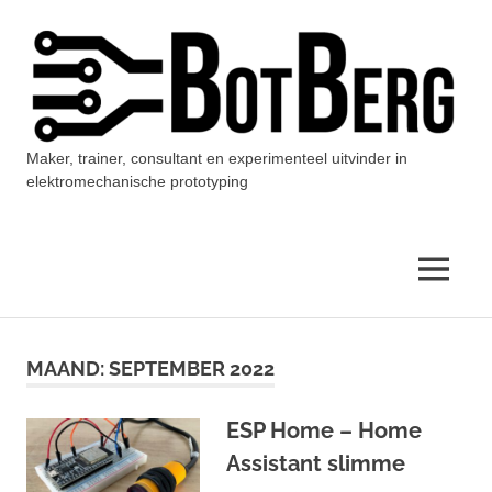
Ga
naar
de
inhoud
Maker, trainer, consultant en experimenteel uitvinder in
BotBerg
elektromechanische prototyping
MENU
MAAND:
SEPTEMBER 2022
ESP Home – Home
Assistant slimme