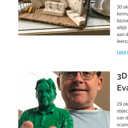
30 ok
kerma
bezoe
altij
aan d
leerz
LEES
3D
Ev
29 ok
objec
van d
scann