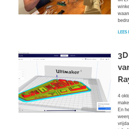
winke
waaro
bedra
LEES
3D
va
Ra
4 okt
maker
En he
weerg
vrijd