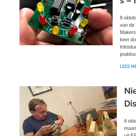
s –
8 oktob
van de 
Makers 
keer do
Introdu
praktis
LEES M
Ni
Di
6 okt
maand
uit E