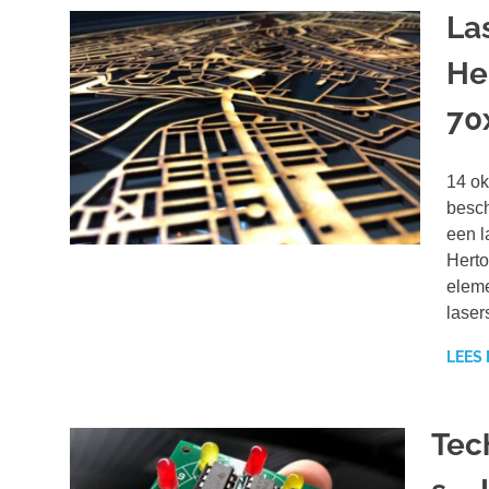
La
He
70
14 ok
besch
een l
Herto
eleme
lasers
LEES
Tec