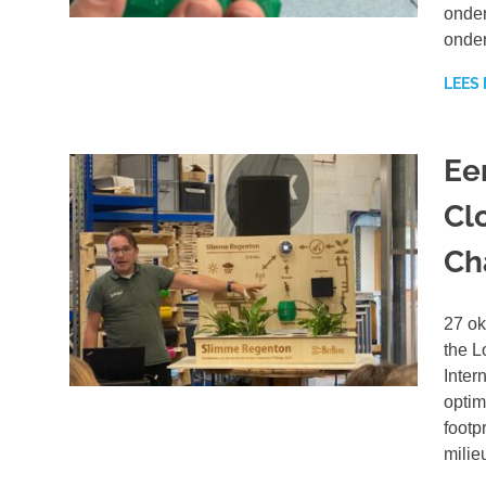
onder
onde
LEES
Ee
Cl
Ch
27 ok
the L
Inter
optim
footp
milie