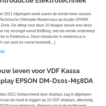
 Introductie Elektrotechniek
er 2021 Afgelopen week waren de eerste twee sessies
Technische Oriëntatie Masterclass op locatie SPARK
Zone. De aftrap voor deze 10 daagse sessie was deze
or mij verzorgd vanuit BotBerg, met als eerste onderwerp
ctie in Elektronica. Deze introductie in elektronica is
ch van aard en vooral bedoeld[…]
EER
euw leven voor VDF Kassa
splay EPSON DM-D101-M58DA
ober 2021 Gefascineerd door displays zag ik afgelopen
 kan de hand te leggen op 10 VDF displays, afkomstig
PSON kassaterminals. Bekend vanuit de traditionele