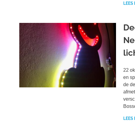
LEES
De
Ne
li
22 ok
en sp
de de
afmet
versc
Bossc
LEES