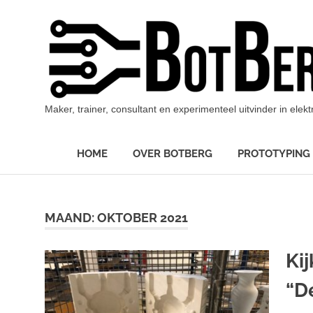
Ga
naar
de
inhoud
Maker, trainer, consultant en experimenteel uitvinder in ele
HOME
OVER BOTBERG
PROTOTYPING
MAAND:
OKTOBER 2021
Ki
“D