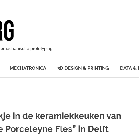
BotBerg
ktromechanische prototyping
MECHATRONICA
3D DESIGN & PRINTING
DATA & 
jkje in de keramiekkeuken van
e Porceleyne Fles” in Delft