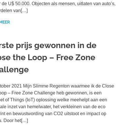
 de U$ 50.000. Objecten als mensen, uitlaten van auto’s,
rdelen van[…]
 MEER
rste prijs gewonnen in de
ose the Loop – Free Zone
allenge
tober 2021 Mijn Slimme Regenton waarmee ik de Close
oop – Free Zone Challenge heb gewonnen, is een
net of Things (IoT) oplossing welke meehelpt aan een
ale inzet van hemelwater, het verkleinen van de eco
rint en bewustwording van CO2 uitstoot en impact op
u. Door het[…]