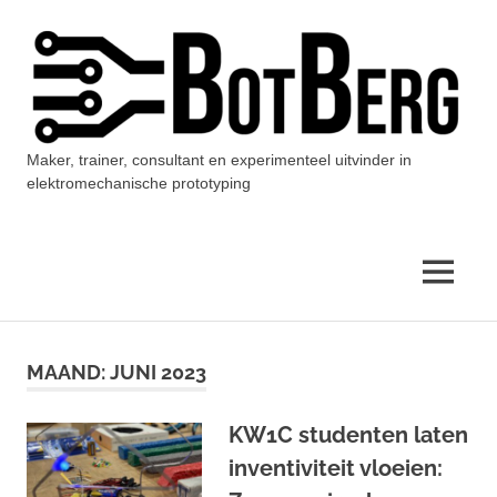
Ga
naar
de
inhoud
Maker, trainer, consultant en experimenteel uitvinder in
BotBerg
elektromechanische prototyping
MENU
MAAND:
JUNI 2023
KW1C studenten laten
inventiviteit vloeien: