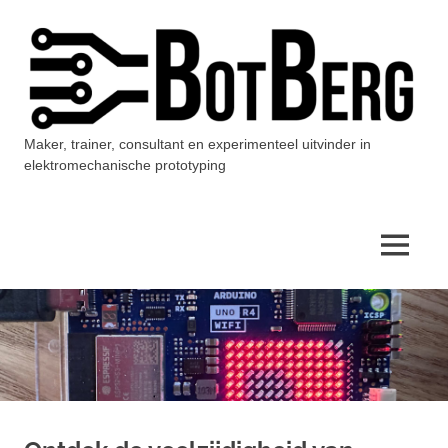
Ga
naar
de
inhoud
Maker, trainer, consultant en experimenteel uitvinder in
BotBerg
elektromechanische prototyping
MENU