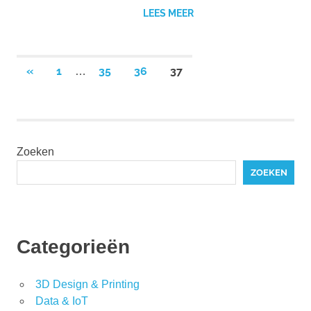
LEES MEER
Berichten
VORIGE
«
1
35
36
37
…
BERICHTEN
paginering
Zoeken
ZOEKEN
Categorieën
3D Design & Printing
Data & IoT