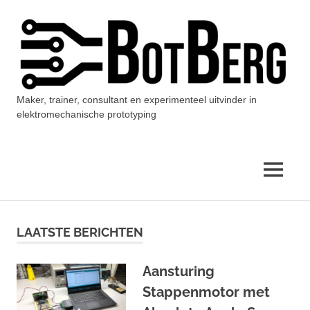
Ga
naar
de
inhoud
Maker, trainer, consultant en experimenteel uitvinder in
BotBerg
elektromechanische prototyping
MENU
LAATSTE BERICHTEN
Aansturing
Stappenmotor met