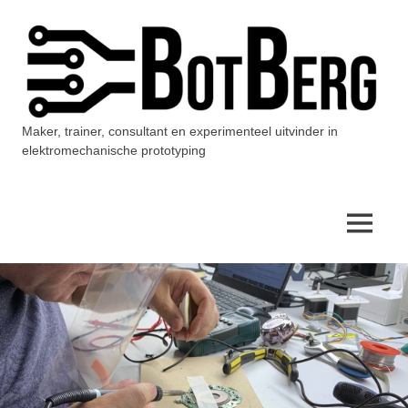
Ga
naar
de
inhoud
Maker, trainer, consultant en experimenteel uitvinder in
BotBerg
elektromechanische prototyping
MENU