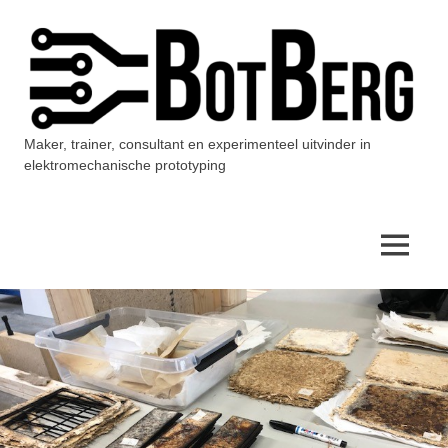
Ga
naar
de
inhoud
Maker, trainer, consultant en experimenteel uitvinder in
BotBerg
elektromechanische prototyping
MENU