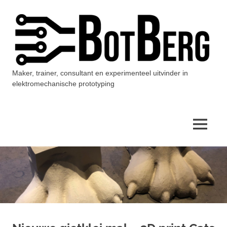
Ga
naar
de
inhoud
Maker, trainer, consultant en experimenteel uitvinder in
BotBerg
elektromechanische prototyping
MENU