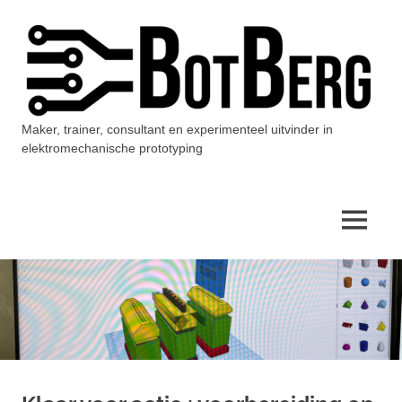
Ga
naar
de
inhoud
Maker, trainer, consultant en experimenteel uitvinder in
BotBerg
elektromechanische prototyping
MENU