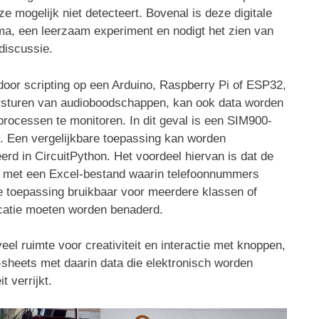
e mogelijk niet detecteert. Bovenal is deze digitale
ma, een leerzaam experiment en nodigt het zien van
 discussie.
door scripting op een Arduino, Raspberry Pi of ESP32,
versturen van audioboodschappen, kan ook data worden
processen te monitoren. In dit geval is een SIM900-
. Een vergelijkbare toepassing kan worden
d in CircuitPython. Het voordeel hiervan is dat de
k met een Excel-bestand waarin telefoonnummers
 toepassing bruikbaar voor meerdere klassen of
catie moeten worden benaderd.
eel ruimte voor creativiteit en interactie met knoppen,
-sheets met daarin data die elektronisch worden
t verrijkt.