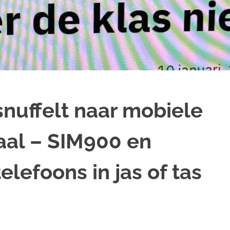
snuffelt naar mobiele
kaal – SIM900 en
lefoons in jas of tas