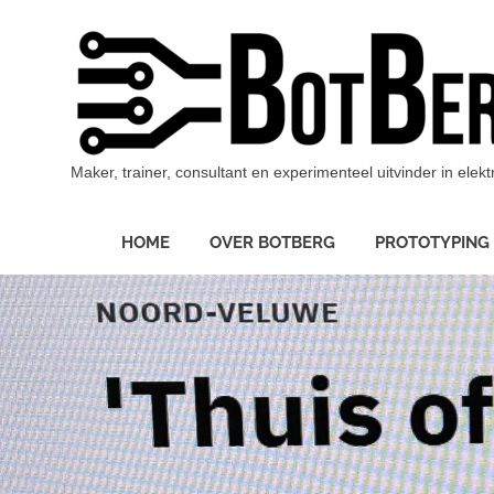
Ga
naar
de
inhoud
Maker, trainer, consultant en experimenteel uitvinder in ele
HOME
OVER BOTBERG
PROTOTYPING