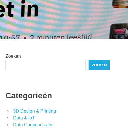
Zoeken
ZOEKEN
Categorieën
3D Design & Printing
Data & IoT
Data Communicatie