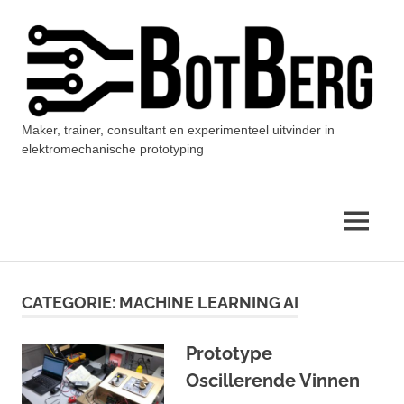
Ga
naar
de
inhoud
Maker, trainer, consultant en experimenteel uitvinder in
BotBerg
elektromechanische prototyping
MENU
CATEGORIE:
MACHINE LEARNING AI
Prototype
Oscillerende Vinnen