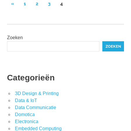
Berichten
VORIGE
«
1
2
3
4
BERICHTEN
paginering
Zoeken
ZOEKEN
Categorieën
3D Design & Printing
Data & IoT
Data Communicatie
Domotica
Electronica
Embedded Computing