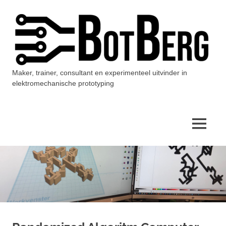
Ga
naar
de
inhoud
Maker, trainer, consultant en experimenteel uitvinder in
BotBerg
elektromechanische prototyping
MENU