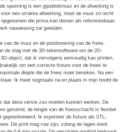
de sponning is een gipsblokmuur en de afwerking is
, voor een strakke afwerking, moet de muur zo recht
t opgenomen die prima kan dienen als referentiebaan.
werk nauwkeurig zal geleiden.
 van de muur en de positionering van de frees.
 aan de slag met de 3D-tekensoftware om de 2D-
 3D-object, dat ik vervolgens eenvoudig kan printen.
zakelijk om een correcte fixture voor de frees te
maximale diepte die de frees moet bereiken. Na een
 klaar. Ik meet nogmaals na en plaats in mijn hoofd de
 ik dat deze versie zou moeten kunnen werken. De
m geruimd, de lengte van de freesschacht is flexibel
t gepositioneerd. Ik exporteer de fixture als STL-
ware. De print mag ruw zijn, zolang de lagen sterk
van de 0,8 mm nozzle. De geschatte printtijd bedraagt