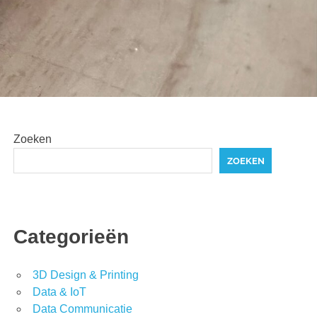
Zoeken
ZOEKEN
Categorieën
3D Design & Printing
Data & IoT
Data Communicatie