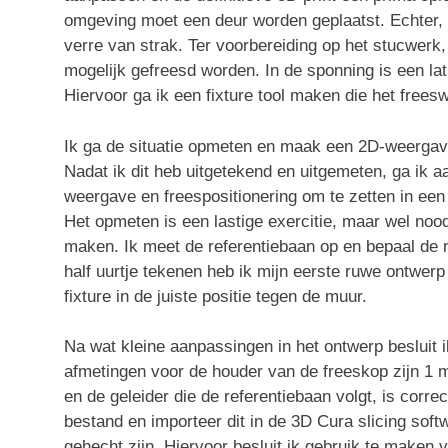
omgeving moet een deur worden geplaatst. Echter, 
verre van strak. Ter voorbereiding op het stucwerk
mogelijk gefreesd worden. In de sponning is een la
Hiervoor ga ik een fixture tool maken die het frees
Ik ga de situatie opmeten en maak een 2D-weergave
Nadat ik dit heb uitgetekend en uitgemeten, ga ik
weergave en freespositionering om te zetten in een
Het opmeten is een lastige exercitie, maar wel nood
maken. Ik meet de referentiebaan op en bepaal de 
half uurtje tekenen heb ik mijn eerste ruwe ontwerp
fixture in de juiste positie tegen de muur.
Na wat kleine aanpassingen in het ontwerp besluit
afmetingen voor de houder van de freeskop zijn 1 m
en de geleider die de referentiebaan volgt, is correc
bestand en importeer dit in de 3D Cura slicing soft
gehecht zijn. Hiervoor besluit ik gebruik te maken 