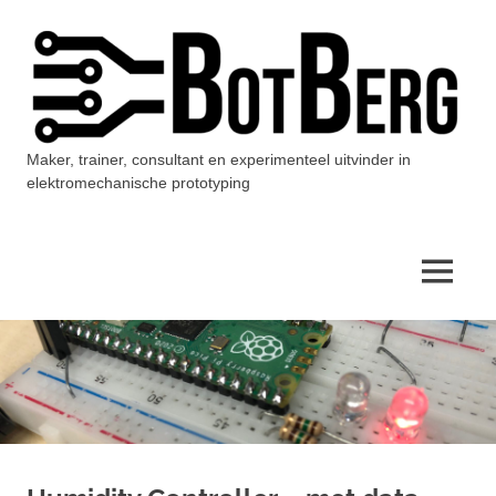
Ga
naar
de
inhoud
Maker, trainer, consultant en experimenteel uitvinder in
BotBerg
elektromechanische prototyping
MENU