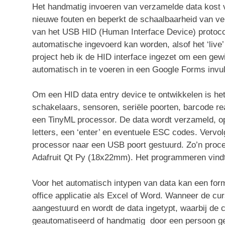
Het handmatig invoeren van verzamelde data kost va
nieuwe fouten en beperkt de schaalbaarheid van ve
van het USB HID (Human Interface Device) protoco
automatische ingevoerd kan worden, alsof het ‘live
project heb ik de HID interface ingezet om een gew
automatisch in te voeren in een Google Forms invul
Om een HID data entry device te ontwikkelen is he
schakelaars, sensoren, seriële poorten, barcode re
een TinyML processor. De data wordt verzameld, op 
letters, een ‘enter’ en eventuele ESC codes. Vervol
processor naar een USB poort gestuurd. Zo’n proce
Adafruit Qt Py (18x22mm). Het programmeren vindt
Voor het automatisch intypen van data kan een form
office applicatie als Excel of Word. Wanneer de cur
aangestuurd en wordt de data ingetypt, waarbij de
geautomatiseerd of handmatig door een persoon geb