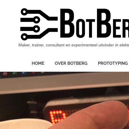
Ga
naar
de
inhoud
Maker, trainer, consultant en experimenteel uitvinder in ele
HOME
OVER BOTBERG
PROTOTYPING