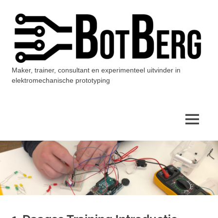
Ga
naar
de
inhoud
Maker, trainer, consultant en experimenteel uitvinder in
BotBerg
elektromechanische prototyping
MENU