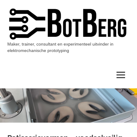
Ga
naar
de
inhoud
Maker, trainer, consultant en experimenteel uitvinder in
BotBerg
elektromechanische prototyping
MENU