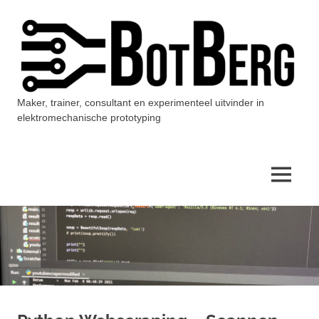
Ga
naar
de
inhoud
Maker, trainer, consultant en experimenteel uitvinder in
BotBerg
elektromechanische prototyping
MENU