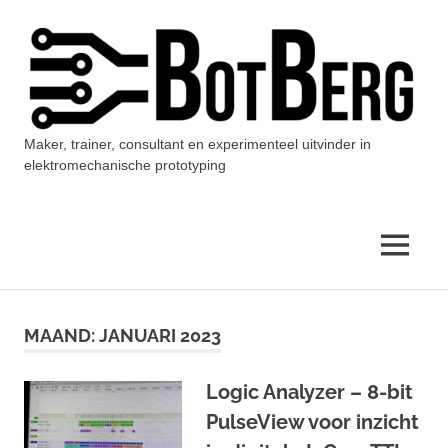
Ga
naar
de
inhoud
Maker, trainer, consultant en experimenteel uitvinder in
BotBerg
elektromechanische prototyping
MENU
MAAND:
JANUARI 2023
Logic Analyzer – 8-bit
PulseView voor inzicht