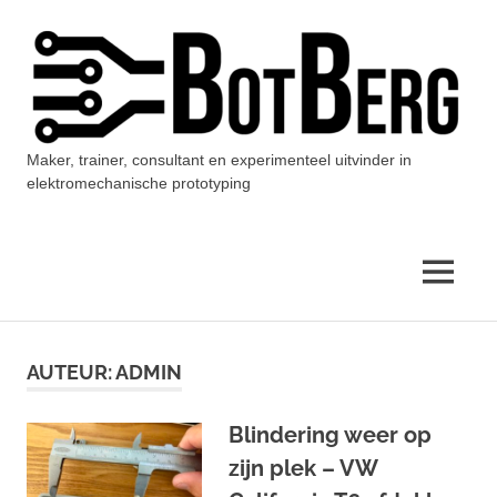
Ga
naar
de
inhoud
Maker, trainer, consultant en experimenteel uitvinder in
BotBerg
elektromechanische prototyping
MENU
AUTEUR:
ADMIN
Blindering weer op
zijn plek – VW