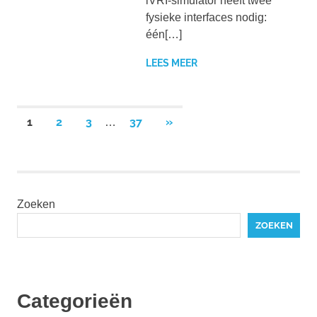
iVRI-simulator heeft twee
fysieke interfaces nodig:
één[…]
LEES MEER
Berichten
VOLGENDE
1
2
3
37
»
…
BERICHTEN
paginering
Zoeken
ZOEKEN
Categorieën