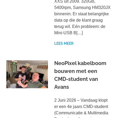
XXS uit 2009. 320GB,
5400rpm, Samsung HM320JX
binnenin. Er staat belangrijke
data op die de klant graag
terug wil. Eén probleem: de
Mini-USB B[…]
LEES MEER
NeoPixel kabelboom
bouwen met een
CMD-student van
Avans
2 Juni 2026 – Vandaag klopt
er een 4e jaars CMD-student
(Communicatie & Multimedia