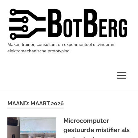
Ga
naar
de
inhoud
Maker, trainer, consultant en experimenteel uitvinder in
BotBerg
elektromechanische prototyping
MENU
MAAND:
MAART 2026
Microcomputer
gestuurde mistifier als