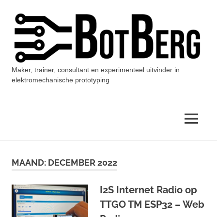
Ga
naar
de
inhoud
Maker, trainer, consultant en experimenteel uitvinder in
BotBerg
elektromechanische prototyping
MENU
MAAND:
DECEMBER 2022
I2S Internet Radio op
TTGO TM ESP32 – Web