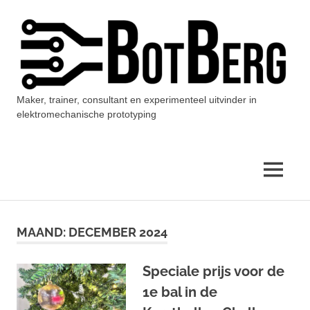
Ga
naar
de
inhoud
Maker, trainer, consultant en experimenteel uitvinder in
BotBerg
elektromechanische prototyping
MENU
MAAND:
DECEMBER 2024
Speciale prijs voor de
1e bal in de