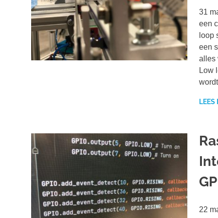
31 ma
een c
loop 
een s
alles
Low l
wordt
LEES
Ra
Int
GP
22 ma