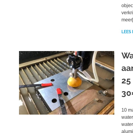
objec
verkr
meer
LEES
Wa
aa
25
30
10 ma
water
water
alumi