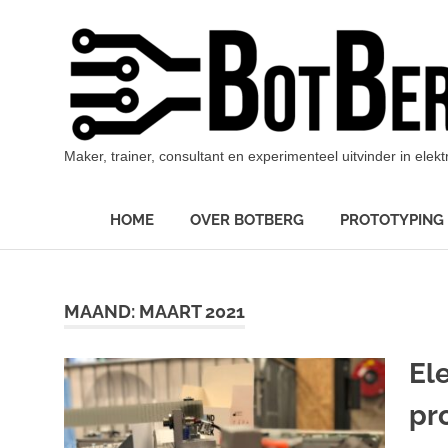
Ga
naar
de
inhoud
Maker, trainer, consultant en experimenteel uitvinder in ele
HOME
OVER BOTBERG
PROTOTYPING
MAAND:
MAART 2021
El
pr