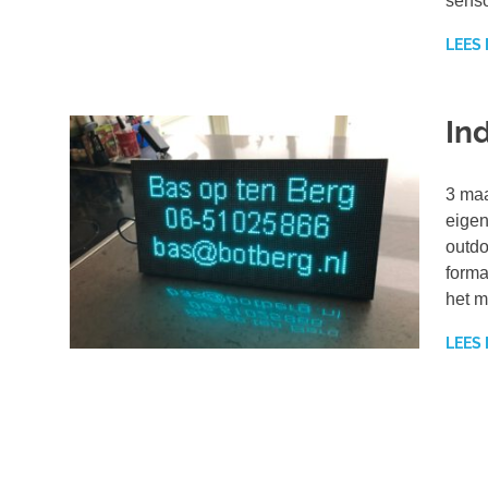
sens
LEES
In
3 maa
eigen
outdo
forma
het m
LEES