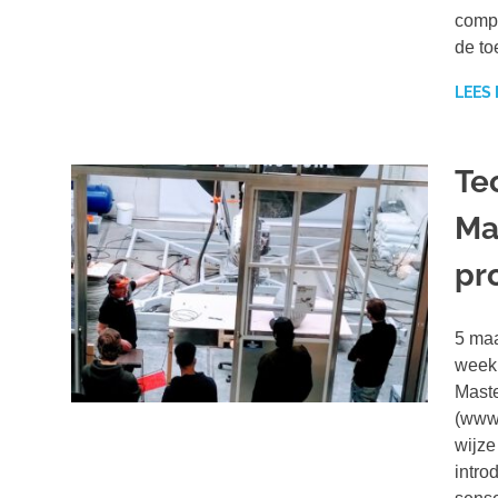
compo
de to
LEES
Te
Ma
pr
5 maa
week 
Maste
(www.
wijz
intro