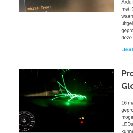
Ardui
met I
waarm
uitge
gepro
deze 
LEES
Pr
Gl
16 ma
gepro
mogel
LEDs 
kunne