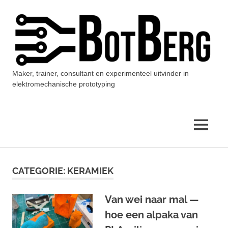
Ga
naar
de
inhoud
Maker, trainer, consultant en experimenteel uitvinder in
BotBerg
elektromechanische prototyping
MENU
CATEGORIE:
KERAMIEK
Van wei naar mal —
hoe een alpaka van