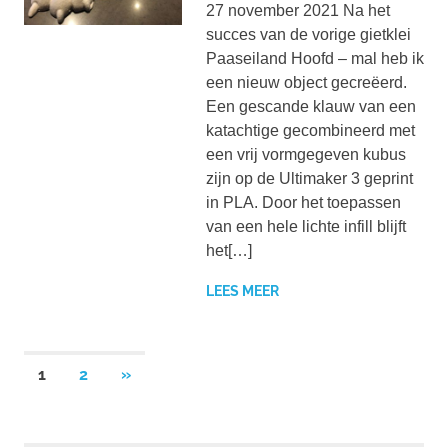
27 november 2021 Na het
succes van de vorige gietklei
Paaseiland Hoofd – mal heb ik
een nieuw object gecreëerd.
Een gescande klauw van een
katachtige gecombineerd met
een vrij vormgegeven kubus
zijn op de Ultimaker 3 geprint
in PLA. Door het toepassen
van een hele lichte infill blijft
het[…]
LEES MEER
Berichten
VOLGENDE
1
2
»
BERICHTEN
paginering