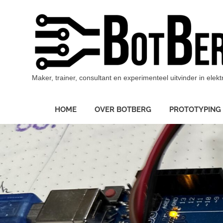
Ga
naar
de
inhoud
Maker, trainer, consultant en experimenteel uitvinder in ele
HOME
OVER BOTBERG
PROTOTYPING