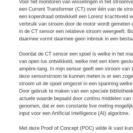
Voor het monitoren van wisselingen in het stroomver
een Current Transformer (CT) over één van de stroo
een koperdraad ontwikkelt een Lorenz krachtveld 
verbruik van stroom door de motor wordt gemeten d
in de CT sensor een relatieve stroom weergeeft. B
daarmee vormt daarmee geen inbreuk in een besta
Doordat de CT sensor een spoel is welke in het m
van open lus ontwikkeld, welke met een klem gesl
ampère-tang. In mijn sensor geeft een stroom van
deze sensorstroom te kunnen meten is er een zoge
stroom uit de spoel omgezet in een spanning welke
Door gebruik te maken van een speciale bibliothee
actuele waarde bepaald door continu middelen van
genomen, dat er een constante live meting mogelijk
input voor een Artificial Intelligence (AI) algoritme.
Met deze Proof of Concept (POC) wilde ik vast kunn