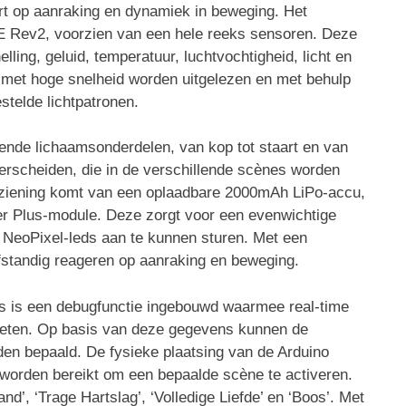
rt op aanraking en dynamiek in beweging. Het
E Rev2, voorzien van een hele reeks sensoren. Deze
ling, geluid, temperatuur, luchtvochtigheid, licht en
 met hoge snelheid worden uitgelezen en met behulp
telde lichtpatronen.
lende lichaamsonderdelen, van kop tot staart en van
derscheiden, die in de verschillende scènes worden
orziening komt van een oplaadbare 2000mAh LiPo-accu,
er Plus-module. Deze zorgt voor een evenwichtige
 NeoPixel-leds aan te kunnen sturen. Met een
fstandig reageren op aanraking en beweging.
es is een debugfunctie ingebouwd waarmee real-time
meten. Op basis van deze gegevens kunnen de
en bepaald. De fysieke plaatsing van de Arduino
worden bereikt om een bepaalde scène te activeren.
’, ‘Trage Hartslag’, ‘Volledige Liefde’ en ‘Boos’. Met