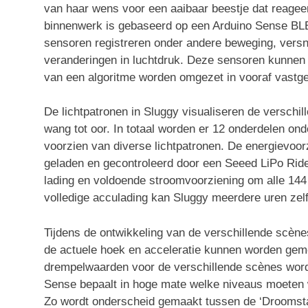
van haar wens voor een aaibaar beestje dat reagee
binnenwerk is gebaseerd op een Arduino Sense BL
sensoren registreren onder andere beweging, versnel
veranderingen in luchtdruk. Deze sensoren kunnen
van een algoritme worden omgezet in vooraf vastges
De lichtpatronen in Sluggy visualiseren de verschil
wang tot oor. In totaal worden er 12 onderdelen on
voorzien van diverse lichtpatronen. De energievo
geladen en gecontroleerd door een Seeed LiPo Rid
lading en voldoende stroomvoorziening om alle 144
volledige acculading kan Sluggy meerdere uren zel
Tijdens de ontwikkeling van de verschillende scèn
de actuele hoek en acceleratie kunnen worden ge
drempelwaarden voor de verschillende scènes word
Sense bepaalt in hoge mate welke niveaus moeten 
Zo wordt onderscheid gemaakt tussen de ‘Droomstand