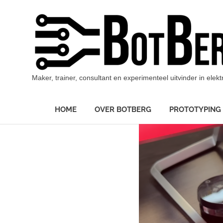
Ga
naar
de
inhoud
Maker, trainer, consultant en experimenteel uitvinder in ele
HOME
OVER BOTBERG
PROTOTYPING