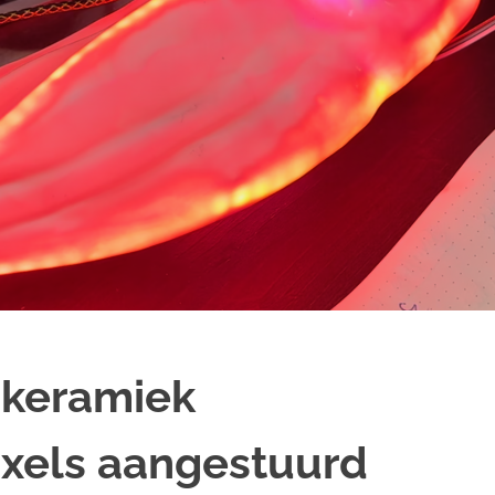
f keramiek
ixels aangestuurd