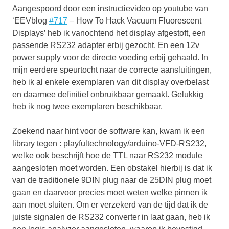
Aangespoord door een instructievideo op youtube van
‘EEVblog
#717
– How To Hack Vacuum Fluorescent
Displays’ heb ik vanochtend het display afgestoft, een
passende RS232 adapter erbij gezocht. En een 12v
power supply voor de directe voeding erbij gehaald. In
mijn eerdere speurtocht naar de correcte aansluitingen,
heb ik al enkele exemplaren van dit display overbelast
en daarmee definitief onbruikbaar gemaakt. Gelukkig
heb ik nog twee exemplaren beschikbaar.
Zoekend naar hint voor de software kan, kwam ik een
library tegen : playfultechnology/arduino-VFD-RS232,
welke ook beschrijft hoe de TTL naar RS232 module
aangesloten moet worden. Een obstakel hierbij is dat ik
van de traditionele 9DIN plug naar de 25DIN plug moet
gaan en daarvoor precies moet weten welke pinnen ik
aan moet sluiten. Om er verzekerd van de tijd dat ik de
juiste signalen de RS232 converter in laat gaan, heb ik