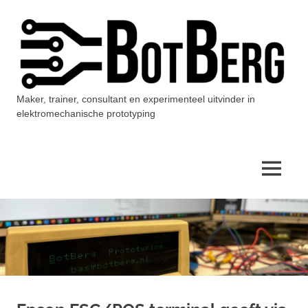
Ga
naar
de
inhoud
Maker, trainer, consultant en experimenteel uitvinder in
BotBerg
elektromechanische prototyping
MENU