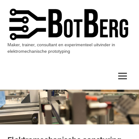
Ga
naar
de
inhoud
Maker, trainer, consultant en experimenteel uitvinder in
BotBerg
elektromechanische prototyping
MENU