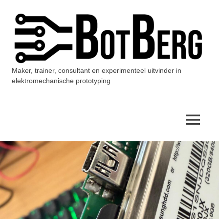
Ga
naar
de
inhoud
Maker, trainer, consultant en experimenteel uitvinder in
BotBerg
elektromechanische prototyping
MENU