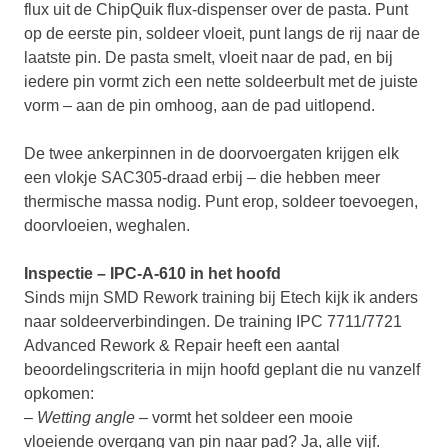
flux uit de ChipQuik flux-dispenser over de pasta. Punt
op de eerste pin, soldeer vloeit, punt langs de rij naar de
laatste pin. De pasta smelt, vloeit naar de pad, en bij
iedere pin vormt zich een nette soldeerbult met de juiste
vorm – aan de pin omhoog, aan de pad uitlopend.
De twee ankerpinnen in de doorvoergaten krijgen elk
een vlokje SAC305-draad erbij – die hebben meer
thermische massa nodig. Punt erop, soldeer toevoegen,
doorvloeien, weghalen.
Inspectie – IPC-A-610 in het hoofd
Sinds mijn SMD Rework training bij Etech kijk ik anders
naar soldeerverbindingen. De training IPC 7711/7721
Advanced Rework & Repair heeft een aantal
beoordelingscriteria in mijn hoofd geplant die nu vanzelf
opkomen:
–
Wetting angle
– vormt het soldeer een mooie
vloeiende overgang van pin naar pad? Ja, alle vijf.