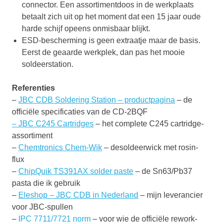
connector. Een assortimentdoos in de werkplaats
betaalt zich uit op het moment dat een 15 jaar oude
harde schijf opeens onmisbaar blijkt.
ESD-bescherming is geen extraatje maar de basis.
Eerst de geaarde werkplek, dan pas het mooie
soldeerstation.
Referenties
–
JBC CDB Soldering Station – productpagina
– de
officiële specificaties van de CD-2BQF
–
JBC C245 Cartridges
– het complete C245 cartridge-
assortiment
–
Chemtronics Chem-Wik
– desoldeerwick met rosin-
flux
–
ChipQuik TS391AX solder paste
– de Sn63/Pb37
pasta die ik gebruik
–
Eleshop – JBC CDB in Nederland
– mijn leverancier
voor JBC-spullen
–
IPC 7711/7721 norm
– voor wie de officiële rework-