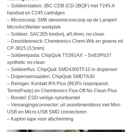
– Soldeerstation: JBC CDB (CD-2BQF) met T245-A
handvat en C245 cartridges
– Microscoop: SM6 stereomicroscoop op de Lampert
MicroArcWelder werkplek
– Soldeer: SAC305 loodvrij, ø0,4mm, no-clean
– Desoldeerwick: Chemtronics Chem-Wik en groene rol
CP-3615 (3,5mm)
– Soldeerpasta: ChipQuik TS391AX – Sn63/Pb37
synthetic no-clean
– Soldeerflux: ChipQuik SMD4300TF10 in dispenser
– Dispensernaalden: ChipQuik SMDTA30
– Reiniger: Kontakt IPA Plus (99,8% isopropanol,
TermoPasty) en Chemtronics Flux-Off No Clean Plus
– Borstel: ESD-veilige nylonborstel
– Vervangingsconnector: uit assortimentdoos met Mini-
USB en Micro-USB SMD connectoren
– Kapton tape voor afscherming