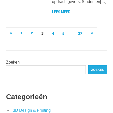
opdrachtgevers. Studenten[…]
LEES MEER
Berichten
VORIGE
VOLGENDE
«
1
2
3
4
5
37
»
…
BERICHTEN
BERICHTE
paginering
Zoeken
ZOEKEN
Categorieën
3D Design & Printing