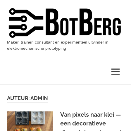
Ga
naar
de
inhoud
Maker, trainer, consultant en experimenteel uitvinder in
BotBerg
elektromechanische prototyping
MENU
AUTEUR:
ADMIN
Van pixels naar klei —
een decoratieve