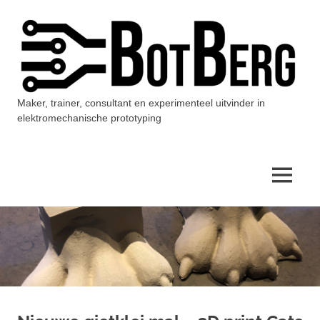
Ga
naar
de
inhoud
Maker, trainer, consultant en experimenteel uitvinder in
BotBerg
elektromechanische prototyping
MENU