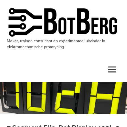
Ga
naar
de
inhoud
Maker, trainer, consultant en experimenteel uitvinder in
BotBerg
elektromechanische prototyping
MENU