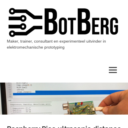
Ga
naar
de
inhoud
Maker, trainer, consultant en experimenteel uitvinder in
BotBerg
elektromechanische prototyping
MENU